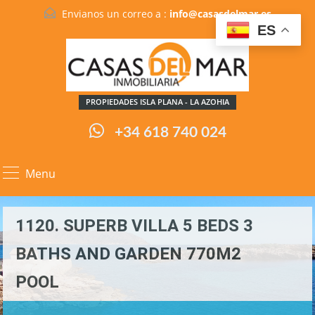
Envianos un correo a :
info@casasdelmar.es
ES
PROPIEDADES ISLA PLANA - LA AZOHIA
+34 618 740 024
Menu
1120. SUPERB VILLA 5 BEDS 3
BATHS AND GARDEN 770M2
POOL