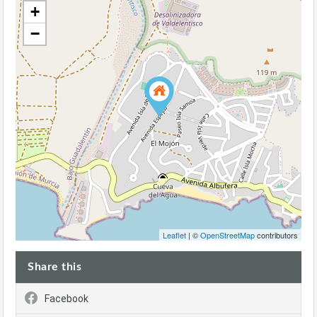
+
−
Leaflet
| ©
OpenStreetMap
contributors
Share this
Facebook